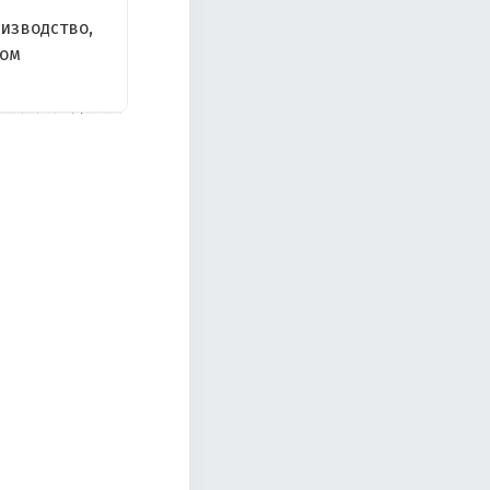
изводство,
том