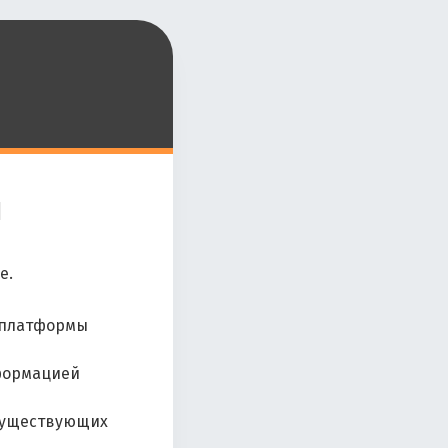
и
е.
в платформы
формацией
 существующих