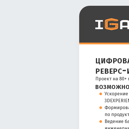
цифрова
реверс
Проект на 80+
возможно
Ускорение
3DEXPERIE
Формирова
по продук
Ведение б
инженерны