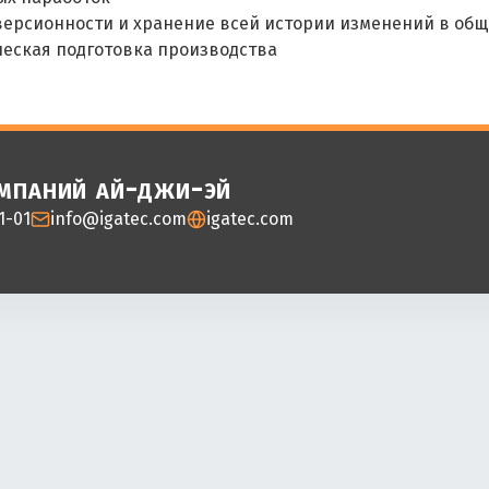
версионности и хранение всей истории изменений в общ
ческая подготовка производства
омпаний ай-джи-эй
1-01
info@igatec.com
igatec.com